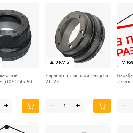
4 267
7 8
₽
рмозной
Барабан тормозной Hangcha
Бараба
HC) CPСD45-50
2.0-2.5
J serie