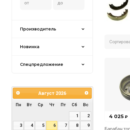
Производитель
Сортирова
Новинка
Спецпредложение
Август
2026
Пн
Вт
Ср
Чт
Пт
Сб
Вс
1
2
4 025
₽
3
4
5
6
7
8
9
Барабан тор