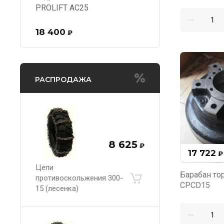
PROLIFT AC25
18 400
₽
РАСПРОДАЖА
8 625
₽
17 722
₽
Цепи
Барабан то
противоскольжения 300-
CPCD15
15 (лесенка)