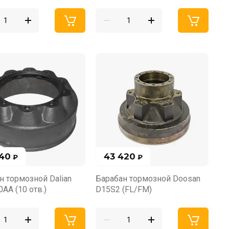
840
43 420
₽
₽
н тормозной Dalian
Барабан тормозной Doosan
AA (10 отв.)
D15S2 (FL/FM)