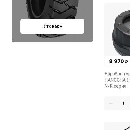
К товару
8 970
₽
Барабан то
HANGCHA (
N/R серия