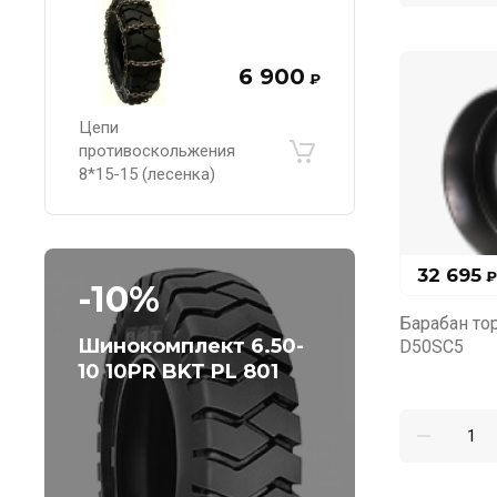
6 900
₽
Цепи
противоскольжения
8*15-15 (лесенка)
32 695
₽
-10%
Барабан то
Шинокомплект 6.50-
D50SC5
10 10PR BKT PL 801