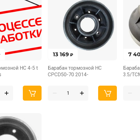
13 169
7 4
₽
₽
рмозной HC 4-5 t
Барабан тормозной HC
Бараба
s
CPСD50-70 2014-
3.5/TC