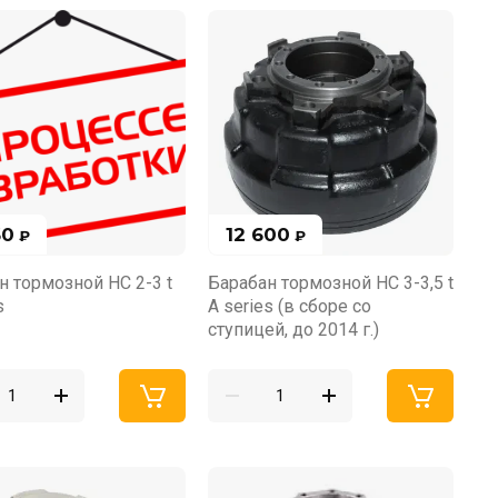
60
12 600
₽
₽
н тормозной HC 2-3 t
Барабан тормозной HC 3-3,5 t
s
А series (в сборе со
ступицей, до 2014 г.)