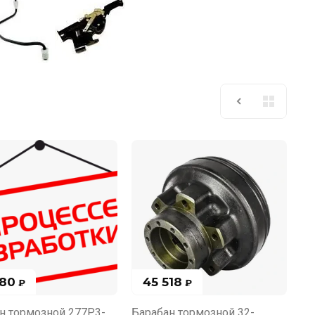
080
45 518
₽
₽
н тормозной 277P3-
Барабан тормозной 32-