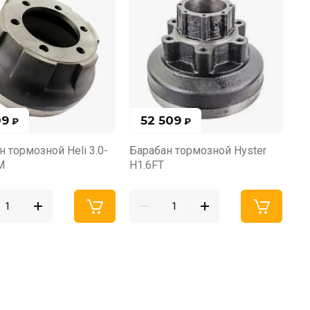
09
52 509
₽
₽
н тормозной Heli 3.0-
Барабан тормозной Hyster
M
H1.6FT