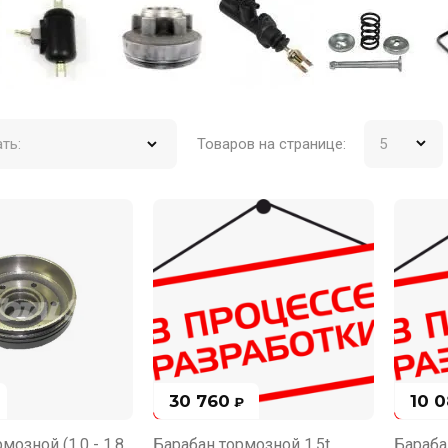
Товаров на странице:
ть:
30 760
10 
₽
мозной (1,0 - 1,8
Барабан тормозной 1,5t
Бараба