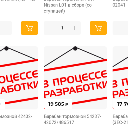
A
Nissan L01 в сборе (cо
02041
ступицей)
19 585
17 
₽
₽
рмозной 42432-
Барабан тормозной 54237-
Бараба
42072/486517
(3EC-2