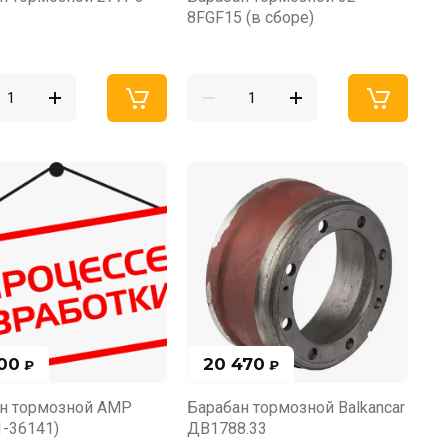
8FGF15 (в сборе)
700
20 470
₽
₽
н тормозной AMP
Барабан тормозной Balkancar
1-36141)
ДВ1788.33