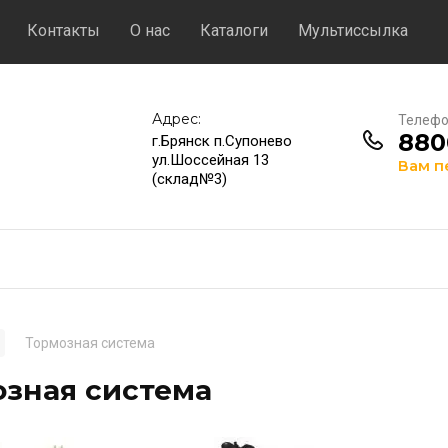
Контакты
О нас
Каталоги
Мультиссылка
Адрес:
Телефон
880
г.Брянск п.Супонево
ул.Шоссейная 13
Вам п
(склад№3)
Тормозная система
озная система