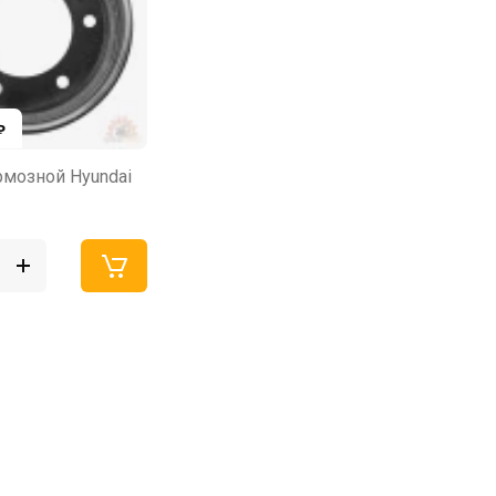
₽
рмозной Hyundai