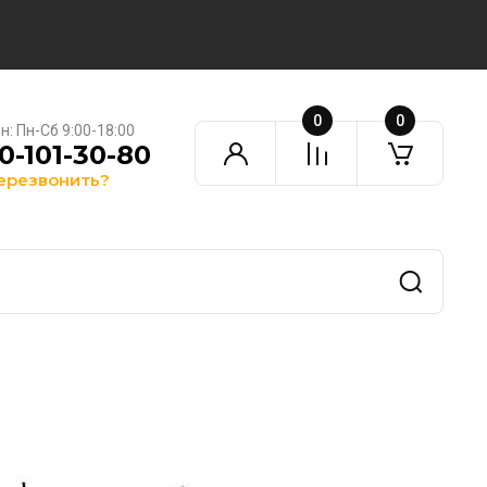
0
0
: Пн-Сб 9:00-18:00
0-101-30-80
ерезвонить?