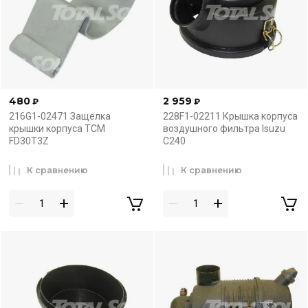
480
2 959
₽
₽
216G1-02471 Защелка
228F1-02211 Крышка корпуса
крышки корпуса TCM
воздушного фильтра Isuzu
FD30T3Z
C240
К сравнению
К сравнению